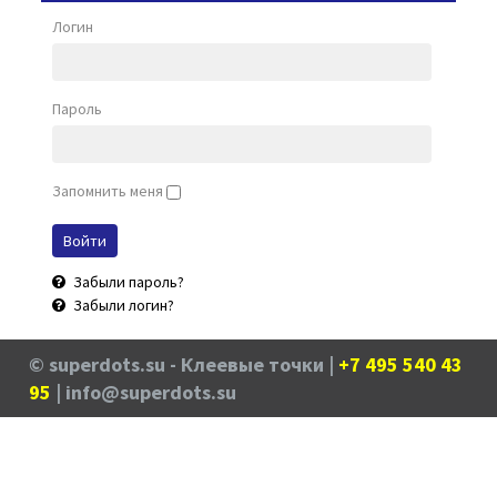
Логин
Пароль
Запомнить меня
Забыли пароль?
Забыли логин?
© superdots.su - Клеевые точки |
+7 495 540 43
95
| info@superdots.su