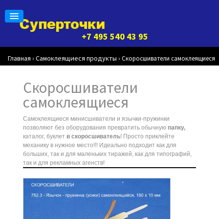
+7 495 540 43 95
Главная
Самоклеящиеся продукты
›
›
Скоросшиватели самоклеящиеся
Скоросшиватели
самоклеящиеся
Самоклеящиеся минисшиватели и язычки-пружинки
позволяют без оборудования превратить обычную
папку,
каталог, буклет
в скоросшиватель
! Просто приклейте
механику в нужное место!!! Идеально подходит как для
больших, так и для маленьких тиражей, как для типографий,
так и для рекламных агенств!