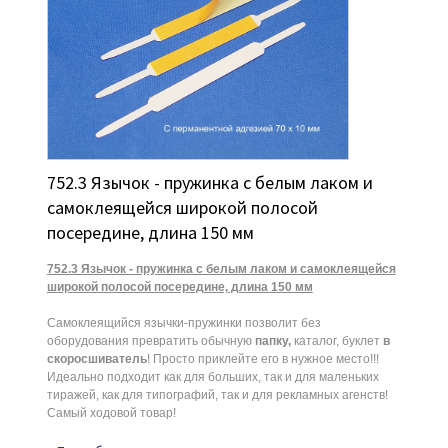
752.3 Язычок - пружинка с белым лаком и
самоклеящейся широкой полосой
посередине, длина 150 мм
752.3 Язычок - пружинка с белым лаком и самоклеящейся
широкой полосой посередине, длина 150 мм
Самоклеящийся язычки-пружинки позволит без
оборудования превратить обычную
папку,
каталог, буклет
в
скоросшиватель
! Просто приклейте его в нужное место!!!
Идеально подходит как для больших, так и для маленьких
тиражей, как для типографий, так и для рекламных агенств!
Самый ходовой товар!