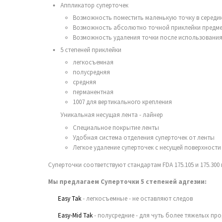
Аппликатор суперточек
Возможность поместить маленькую точку в середи
Возможность абсолютно точной приклейки предмет
Возможность удаления точки после использования
5 степеней приклейки
легкосъемная
полусредняя
средняя
перманентная
1007 для вертикального крепления
Уникальная несущая лента - лайнер
Специальное покрытие ленты
Удобная система отделения суперточек от ленты
Легкое удаление суперточек с несущей поверхности
Суперточки соответствуют стандартам FDA 175.105 и 175.300
Мы предлагаем Суперточки 5 степеней адгезии:
Easy Tak
- легкосъемные - не оставляют следов
Easy-Mid Tak
- полусредние - для чуть более тяжелых пр