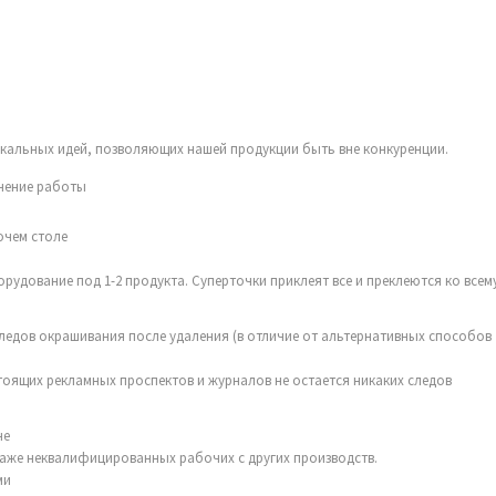
кальных идей, позволяющих нашей продукции быть вне конкуренции.
чение работы
очем столе
рудование под 1-2 продукта. Суперточки приклеят все и преклеются ко всему
следов окрашивания после удаления (в отличие от альтернативных способов
тоящих рекламных проспектов и журналов не остается никаких следов
не
даже неквалифицированных рабочих с других производств.
ми