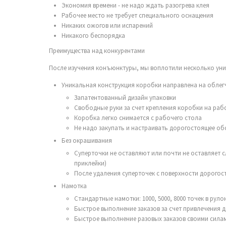
Экономия времени - не надо ждать разогрева клея
Рабочее место не требует специального оснащения
Никаких ожогов или испарений
Никакого беспорядка
Преимущества над конкурентами
После изучения конъюнктуры, мы воплотили несколько уни
Уникальная конструкция коробки направлена на облег
Запатентованный дизайн упаковки
Свободные руки за счет крепления коробки на раб
Коробка легко снимается с рабочего стола
Не надо закупать и настраивать дорогостоящее обо
Без окрашивания
Суперточки не оставляют или почти не оставляет 
приклейки)
После удаления суперточек с поверхности дорогос
Намотка
Стандартные намотки: 1000, 5000, 8000 точек в руло
Быстрое выполнение заказов за счет привлечения 
Быстрое выполнение разовых заказов своими сила