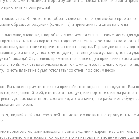
ту с клейкими точками, а второй рукой слегка прижать наклеиваемый предм
сто приклеить к полиграфии!
 только у нас, Вы можете подобрать клеевые точки для любого проекта: от
сылки образцов продукции (сэмплинга) и приклейки плакатов на стены!
а листовке, упаковке, в коробке. Легкосъемная степень применяется для у
я крепления визитных карточкек в годовом отчете или рекламных каталогах.
контные, клиентские и прочие пластиковые карты. Первые две степени адге
 ламинацию и глянец и поэтому пододит для глянцевых журналов, но при уда
укты "навсегда". Эту степень применяют чаще всего для приклейки пластиков
 стену, то Вы можете воспользоваться точками для вертикального крепления
 То есть плакат не будет "сползать" со стены под своим весом..
ств. Вы можете применять их при приклейке нестандартных продуктов. Вам н
тся, как дешевый клей, и не портят продукт, как портят его капли расплав
огревать до расплавленного состояния, а это значит, что рабочие не будут 
плавленным клеем.
отч, жидкий клей или термоклей - вы можете отложить в сторону и, тем не м
е.
йских маркетологов, занимающаяся промо-акциями и директ -маркетингом, п
устойчивого материала, который и в огне не горит, и в воде не тонет, да е