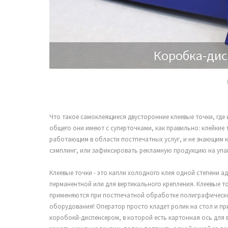
Коробка-дис
Что такое самоклеящиеся двусторонние клеевые точки, где 
общего они имеют с суперточками, как правильно: клейкие 
работающим в области постпечатных услуг, и не знающим к
сэмплинг, или зафиксировать рекламную продукцию на упа
Клеевые точки - это капли холодного клея одной степени ад
перманентной или для вертикального крепления. Клеевые точк
применяются при постпечатной обработке полиграфической
оборудования! Оператор просто кладет ролик на стол и пр
коробокй-диспенсером, в которой есть картонная ось для 