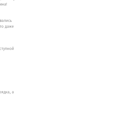
ена!
ывались
что даже
ступной
и
рядка, а