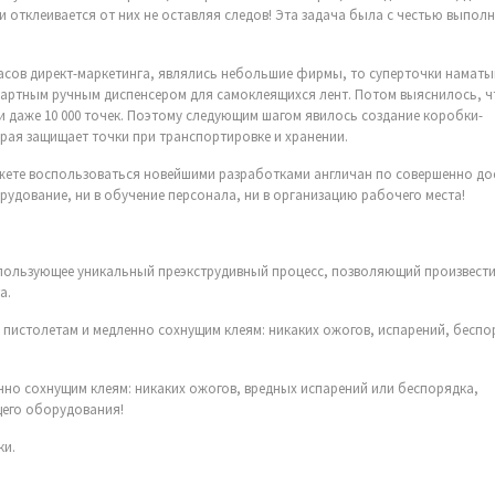
и отклеивается от них не оставляя следов! Эта задача была с честью выполн
 асов директ-маркетинга, являлись небольшие фирмы, то суперточки намат
андартным ручным диспенсером для самоклеящихся лент. Потом выяснилось, 
и даже 10 000 точек. Поэтому следующим шагом явилось создание коробки-
орая защищает точки при транспортировке и хранении.
ожете воспользоваться новейшими разработками англичан по совершенно до
рудование, ни в обучение персонала, ни в организацию рабочего места!
спользующее уникальный преэкструдивный процесс, позволяющий произвест
а.
пистолетам и медленно сохнущим клеям: никаких ожогов, испарений, беспо
но сохнущим клеям: никаких ожогов, вредных испарений или беспорядка,
щего оборудования!
ки.