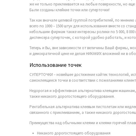
же не только приклеивается на любые поверхности, но еще 
Были созданы клейкие точки или суперточки!
Так как вначале целевой группой потребителей, по мнению
всего по 1000 – 1500 штук для использования вместе со ст
небольшим фирмам также интересны ролики по 5 000, 8 000 
диспенсера суперточек, с которой удобно работать, и кот
Теперь и Вы, вне зависимости от величины Вашй фирмы, м
и демократичной цене не делая НИКАКИХ вложений ни в обо
Использование точек
СУПЕРТОЧКИ – новейшее достижение хайтек технологий, и
самоклеящиеся точки в соответствии с пожеланиями клиент
Недорогая и эффективная альтернатива клеящим машинам, 
также никакого дорогостоящего оборудования.
Рентабельная альтернатива клеевым пистолетам или медлен
связанного с приклеиванием, а также никакого дорогостоя
Преимущества над обычными клеями и клеями горячей плав
Никакого дорогостоящего оборудования