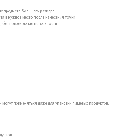
ну предмета большего размера
а в нужное место после нанесения точки
, без повреждения поверхности
 и могут применяться даже для упаковки пищевых продуктов.
одуктов