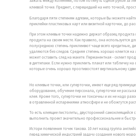
зажать между коленями, потом потянуть одной рукой за лен
клеевой точке. Предмет, с перешедшей на него точкой, про
Благодаря пяти степеням адгезии, которые Вы можете найти
приклейки пластиковых карт или визитной карточки, до рас
При этом клеевые точки надежно держат образец продукта н
продукта на своем месте. Как правило, она используется дл
полусреднюю степень приклеивют чаще всего кредитные, дис
удаляются без следов. Средняя степень хорошо клеится на
может оставить след на макете. Перманентная - склеит прод
в диггипаки. Если нужно приклеить плакат или табличку на
которые очень хорошо проотивостоят вертикальному сдвигу.
Но клеевые точки, или суперточки, имеют еще ряд преимуще
оборудование, обучение персонала, суперточки не рассыхаю
клея. Кроме того, суперточки не токсичны и их не надо раз
в отравленной испарениями атмосфере и не обожгутся рас
То есть клеящие пистолеты, двусторонний самоклеящийся ск
выполнить проект значительно профессиональнее и быстре
Истори появления точек такова. 10 лет назад группа англи
перед химической индустрией задачу создания нового морозо