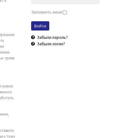
ет к
Запомнить меня
держания
Забыли пароль?
 На
Забыли логин?
зии
лении
ых треев
,
е нужно
ленного
работать
енее,
оставила
ще к тому