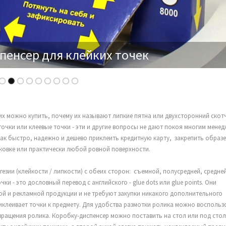
пенсер для клейких точек
их можно купить, почему их называют липкие пятна или двухсторонний скотч
точки или клеевые точки - эти и другие вопросы не дают покоя многим мене
ак быстро, надежно и дешево приклеить кредитную карту, закрепить образе
ковке или практически любой ровной поверхности.
гезии (клейкости / липкости) с обеих сторон: съемной, полусредней, средней
и - это дословный перевод с английского - glue dots или glue points. Они
 и рекламной продукции и не требуют закупки никакого дополнительного
иклеивает точки к предмету. Для удобства размотки ролика можно воспольз
вращения ролика. Коробку-диспенсер можно поставить на стол или под стол