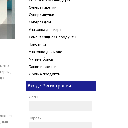
Суперэтикетки
Суперлипучки
Суперпадсы
Упаковка для карт
Самоклеящиеся продукты
Пакетики
Упаковка для монет
Мягкие боксы
, что
Банки из жести
джерам,
Другие продукты
ц /
Вход · Регистрация
Логин
,
оваться
Пароль
, или